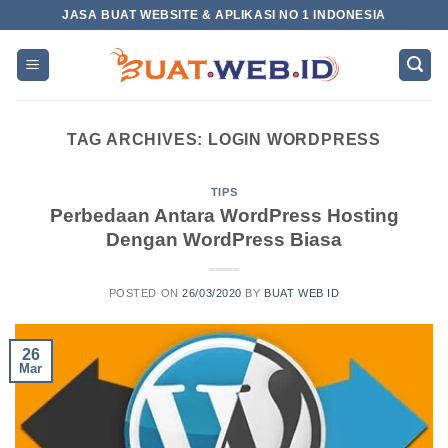
Skip
JASA BUAT WEBSITE & APLIKASI NO 1 INDONESIA
to
content
TAG ARCHIVES:
LOGIN WORDPRESS
TIPS
Perbedaan Antara WordPress Hosting
Dengan WordPress Biasa
POSTED ON
26/03/2020
BY
BUAT WEB ID
26
Mar