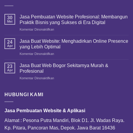
Jasa Pembuatan Website Profesional: Membangun
30
Mei
Praktik Bisnis yang Sukses di Era Digital
Komentar Dinonaktifkan
pada
Jasa
Pembuatan
Jasa Buat Website: Menghadirkan Online Presence
24
Website
Apr
yang Lebih Optimal
Profesional:
Komentar Dinonaktifkan
pada
Membangun
Jasa
Praktik
Buat
Jasa Buat Web Bogor Sekitarnya Murah &
Bisnis
23
Website:
yang
Apr
Profesional
Menghadirkan
Sukses
Komentar Dinonaktifkan
pada
Online
di
Jasa
Presence
Era
Buat
yang
Digital
Web
HUBUNGI KAMI
Lebih
Bogor
Optimal
Sekitarnya
Murah
Jasa Pembuatan Website & Aplikasi
&
Profesional
Alamat : Pesona Putra Mandiri, Blok D1. Jl. Wadas Raya.
Kp. Pitara, Pancoran Mas, Depok. Jawa Barat 16436