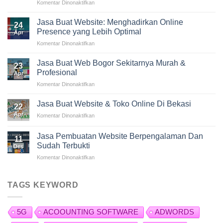
Komentar Dinonaktifkan
pada
Jasa
Pembuatan
Jasa Buat Website: Menghadirkan Online
24
Website
Presence yang Lebih Optimal
Apr
Profesional:
Komentar Dinonaktifkan
pada
Membangun
Jasa
Praktik
Buat
Jasa Buat Web Bogor Sekitarnya Murah &
Bisnis
23
Website:
yang
Profesional
Apr
Menghadirkan
Sukses
Komentar Dinonaktifkan
pada
Online
di
Jasa
Presence
Era
Buat
Jasa Buat Website & Toko Online Di Bekasi
yang
Digital
22
Web
Lebih
Apr
Komentar Dinonaktifkan
pada
Bogor
Optimal
Jasa
Sekitarnya
Buat
Jasa Pembuatan Website Berpengalaman Dan
Murah
11
Website
&
Sudah Terbukti
Des
&
Profesional
Komentar Dinonaktifkan
pada
Toko
Jasa
Online
Pembuatan
Di
Website
Bekasi
TAGS KEYWORD
Berpengalaman
Dan
Sudah
5G
ACOOUNTING SOFTWARE
ADWORDS
Terbukti