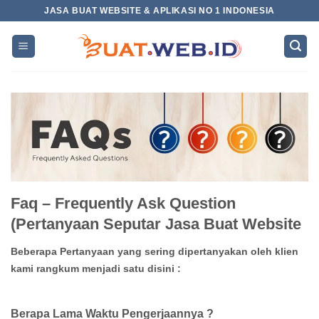
Skip
JASA BUAT WEBSITE & APLIKASI NO 1 INDONESIA
to
content
Faq – Frequently Ask Question
(Pertanyaan Seputar Jasa Buat Website
Beberapa Pertanyaan yang sering dipertanyakan oleh klien
kami rangkum menjadi satu disini :
Berapa Lama Waktu Pengerjaannya ?