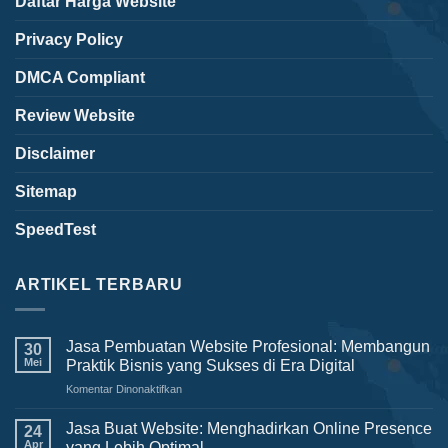
Daftar Harga Website
Privacy Policy
DMCA Compliant
Review Website
Disclaimer
Sitemap
SpeedTest
ARTIKEL TERBARU
Jasa Pembuatan Website Profesional: Membangun
30
Mei
Praktik Bisnis yang Sukses di Era Digital
Komentar Dinonaktifkan
pada
Jasa
Pembuatan
Jasa Buat Website: Menghadirkan Online Presence
24
Website
Apr
yang Lebih Optimal