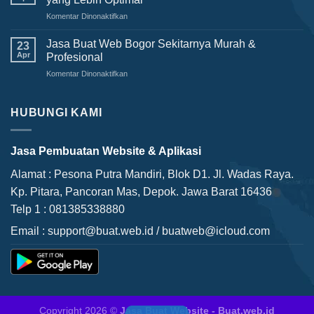
Profesional:
Komentar Dinonaktifkan
pada
Membangun
Jasa
Praktik
Buat
Jasa Buat Web Bogor Sekitarnya Murah &
Bisnis
23
Website:
yang
Apr
Profesional
Menghadirkan
Sukses
Komentar Dinonaktifkan
pada
Online
di
Jasa
Presence
Era
Buat
yang
Digital
Web
HUBUNGI KAMI
Lebih
Bogor
Optimal
Sekitarnya
Murah
Jasa Pembuatan Website & Aplikasi
&
Profesional
Alamat : Pesona Putra Mandiri, Blok D1. Jl. Wadas Raya.
Kp. Pitara, Pancoran Mas, Depok. Jawa Barat 16436
Telp 1 : 081385338880
Email :
support@buat.web.id
/
buatweb@icloud.com
Copyright 2026 ©
Jasa Buat Website - Buat.web.id