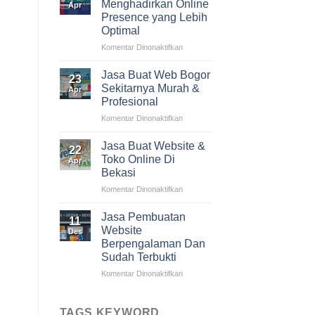
Menghadirkan Online
Apr
Profesional:
Presence yang Lebih
Membangun
Optimal
Praktik
Bisnis
Komentar Dinonaktifkan
pada
yang
Jasa
Sukses
Buat
Jasa Buat Web Bogor
23
di
Website:
Sekitarnya Murah &
Apr
Era
Menghadirkan
Profesional
Digital
Online
Komentar Dinonaktifkan
pada
Presence
Jasa
yang
Buat
Lebih
Jasa Buat Website &
22
Web
Optimal
Toko Online Di
Apr
Bogor
Bekasi
Sekitarnya
Komentar Dinonaktifkan
pada
Murah
Jasa
&
Buat
Profesional
Jasa Pembuatan
11
Website
Website
Des
&
Berpengalaman Dan
Toko
Sudah Terbukti
Online
Di
Komentar Dinonaktifkan
pada
Bekasi
Jasa
Pembuatan
Website
TAGS KEYWORD