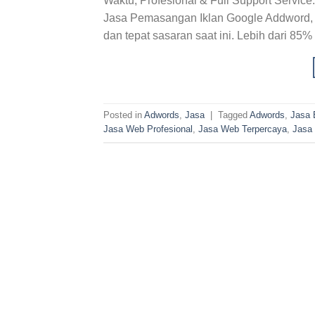
Waktu, Profesional & Full Support Service
Jasa Pemasangan Iklan Google Addword, 
dan tepat sasaran saat ini. Lebih dari 85
Posted in
Adwords
,
Jasa
|
Tagged
Adwords
,
Jasa 
Jasa Web Profesional
,
Jasa Web Terpercaya
,
Jasa