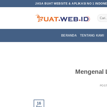
Skip
JASA BUAT WEBSITE & APLIKASI NO 1 INDON
to
content
BERANDA
TENTANG KAMI
Mengenal 
POS
16
Agu