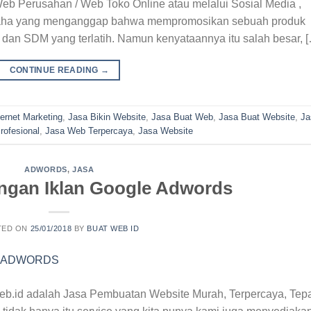
eb Perusahan / Web Toko Online atau melalui Sosial Media ,
usaha yang menganggap bahwa mempromosikan sebuah produk
dan SDM yang terlatih. Namun kenyataannya itu salah besar, 
CONTINUE READING
→
ternet Marketing
,
Jasa Bikin Website
,
Jasa Buat Web
,
Jasa Buat Website
,
Ja
ofesional
,
Jasa Web Terpercaya
,
Jasa Website
ADWORDS
,
JASA
ngan Iklan Google Adwords
TED ON
25/01/2018
BY
BUAT WEB ID
b.id adalah Jasa Pembuatan Website Murah, Terpercaya, Tep