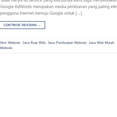
. tidak hanya itu service yang kita punya kami juga menyediaka
Google AdWords merupakan media periklanan yang paling efek
% pengguna Internet menuju Google untuk […]
CONTINUE READING
→
Bikin Website
,
Jasa Buat Web
,
Jasa Pembuatan Website
,
Jasa Web Murah
,
 Website