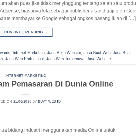
um akan puas jika tidak menyinggung tentang salah satu prod
Adsense, biasanya kita sebagai publisher akan digaji oleh Goo
 harus membayar ke Google sebagai ongkos pasang iklan di […]
CONTINUE READING
→
words
,
Internet Marketing
,
Jasa Bikin Website
,
Jasa Buat Web
,
Jasa Buat
ah
,
Jasa Web Profesional
,
Jasa Web Terpercaya
,
Jasa Website
INTERNET MARKETING
alam Pemasaran Di Dunia Online
TED ON
21/06/2018
BY
BUAT WEB ID
mua bidang industri menggunakan media Online untuk